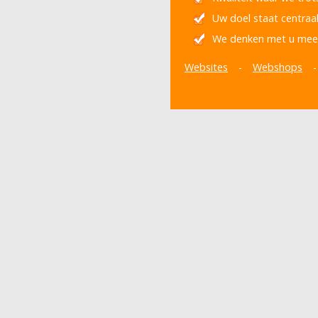
Uw doel staat centraa
We denken met u mee
Websites
-
Webshops
-